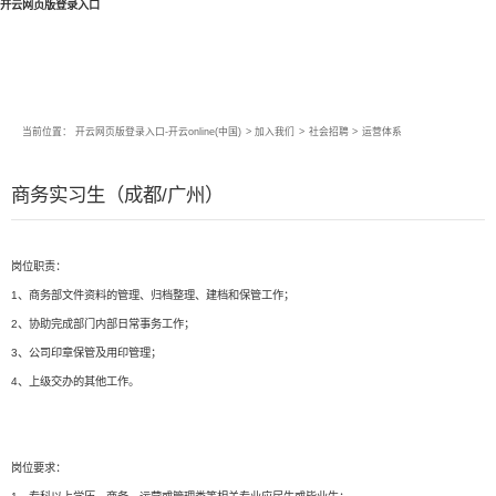
开云网页版登录入口
当前位置：
开云网页版登录入口-开云online(中国)
>
加入我们
>
社会招聘
>
运营体系
商务实习生（成都/广州）
岗位职责：
1、商务部文件资料的管理、归档整理、建档和保管工作；
2、协助完成部门内部日常事务工作；
3、公司印章保管及用印管理；
4、上级交办的其他工作。
岗位要求：