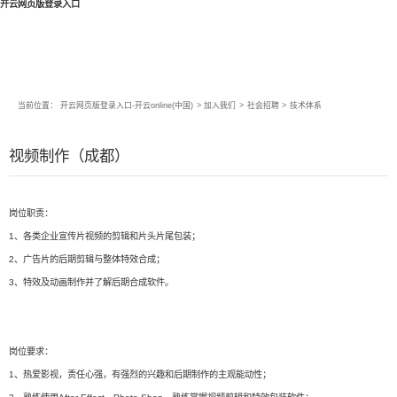
开云网页版登录入口
当前位置：
开云网页版登录入口-开云online(中国)
>
加入我们
>
社会招聘
>
技术体系
视频制作（成都）
岗位职责：
1、各类企业宣传片视频的剪辑和片头片尾包装；
2、广告片的后期剪辑与整体特效合成；
3、特效及动画制作并了解后期合成软件。
岗位要求：
1、热爱影视，责任心强，有强烈的兴趣和后期制作的主观能动性；