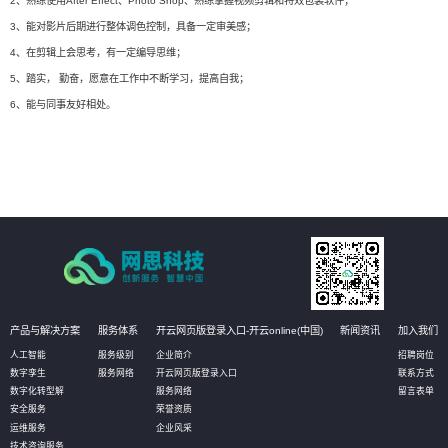
2、熟练使用After Effect、Photo Shop、熟练掌握视频剪辑和特效包装软件；
3、能对影片后期进行整体调色控制，具备一定审美感；
4、在剪辑上会思考，有一定编导思维；
5、踏实， 勤奋，愿意在工作中不断学习，提高自我；
6、能与同事友好相处。
产品与解决方案
服务体系
开云网页版登录入口-开云online(中国)
新闻资讯
加入我们
人工智能
服务级别
企业简介
招聘岗位
数字孪生
服务网络
开云网页版登录入口
联系方式
数字化转型解
服务网络
留言表单
安全服务
荣誉资质
运维服务
企业风采
技术咨询服务